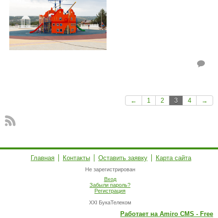
←
1
2
3
4
→
Главная
Контакты
Оставить заявку
Карта сайта
Не зарегистрирован
Вход
Забыли пароль?
Регистрация
XXI БукаТелеком
Работает на Amiro CMS - Free